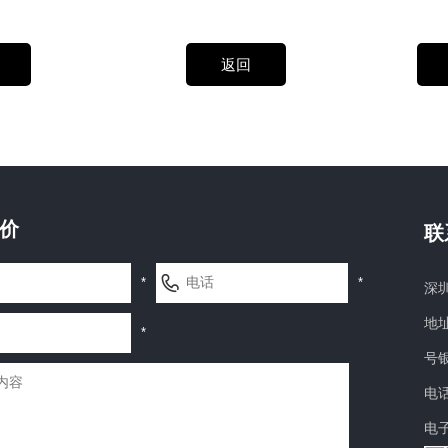
返回
价
联
*
*
深
地址
*
号
电话
电子邮